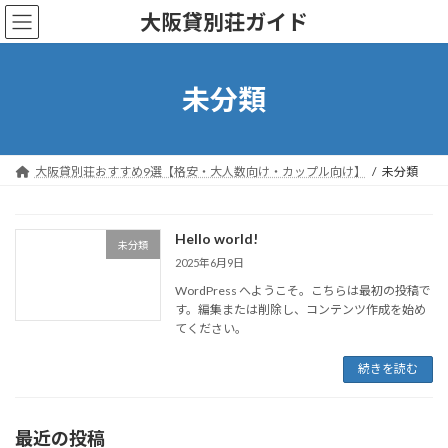
コ
ナ
大阪貸別荘ガイド
ン
ビ
テ
ゲ
ン
ー
ツ
シ
未分類
へ
ョ
ス
ン
キ
に
ッ
移
大阪貸別荘おすすめ9選【格安・大人数向け・カップル向け】
未分類
プ
動
Hello world!
未分類
2025年6月9日
WordPress へようこそ。こちらは最初の投稿で
す。編集または削除し、コンテンツ作成を始め
てください。
続きを読む
最近の投稿